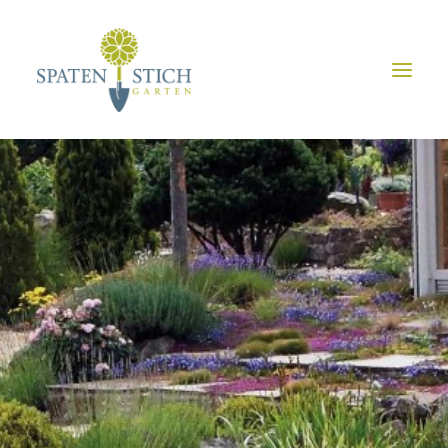
HOME
ÜBER UNS
SERVICE
VORHER/NACHHER
GALERIE
JOBS