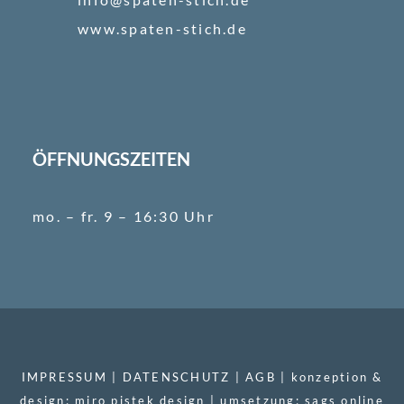
www.spaten-stich.de
ÖFFNUNGSZEITEN
mo. – fr. 9 – 16:30 Uhr
IMPRESSUM
|
DATENSCHUTZ
|
AGB
| konzeption &
design:
miro pistek design
| umsetzung:
sags online